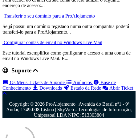
endereço de acesso:...
Transferir o seu domínio para a ProAlojamento
Se já possui um domínio registado numa outra companhia poderá
transferi-lo para a ProAlojamento...
Configurar contas de email no Windows Live Mail
Este tutorial exemplifica como configurar o acesso a uma conta de
email no Windows Live Mail. É...
Suporte
Os Meus Tickets de Suporte
Anúncios
Base de
Conhecimento
Downloads
Estado da Rede
Abrir Ticket
Copyright © 2026 ProAlojamento | Avenida do Brasil nº1 - 9º
Andar, 1749-008 Lisboa | SkyWeb - Tecnologias de Informação,
Unipessoal LDA NIPC: 513303804