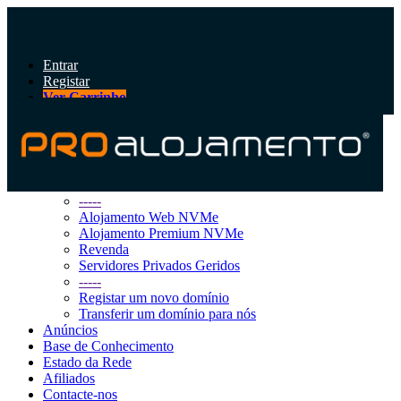
Entrar
Registar
Ver Carrinho
Alternar
navegação
Área do Cliente
Loja
Procurar Todos
-----
Alojamento Web NVMe
Alojamento Premium NVMe
Revenda
Servidores Privados Geridos
-----
Registar um novo domínio
Transferir um domínio para nós
Anúncios
Base de Conhecimento
Estado da Rede
Afiliados
Contacte-nos