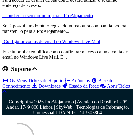
endereço de acesso:...
Transferir o seu domínio para a ProAlojamento
Se já possui um domínio registado numa outra companhia poderá
transferi-lo para a ProAlojamento...
Configurar contas de email no Windows Live Mail
Este tutorial exemplifica como configurar o acesso a uma conta de
email no Windows Live Mail. É...
Suporte
Os Meus Tickets de Suporte
Anúncios
Base de
Conhecimento
Downloads
Estado da Rede
Abrir Ticket
Copyright © 2026 ProAlojamento | Avenida do Brasil nº1 - 9º
Andar, 1749-008 Lisboa | SkyWeb - Tecnologias de Informação,
Unipessoal LDA NIPC: 513303804