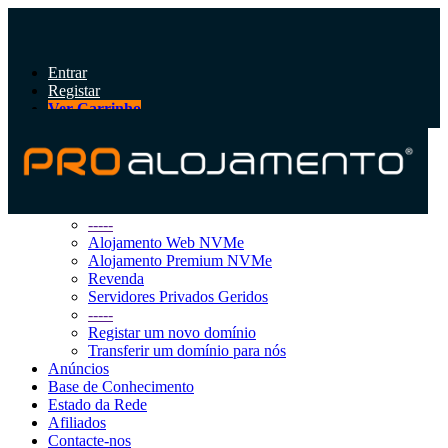
Entrar
Registar
Ver Carrinho
Alternar
navegação
Área do Cliente
Loja
Procurar Todos
-----
Alojamento Web NVMe
Alojamento Premium NVMe
Revenda
Servidores Privados Geridos
-----
Registar um novo domínio
Transferir um domínio para nós
Anúncios
Base de Conhecimento
Estado da Rede
Afiliados
Contacte-nos