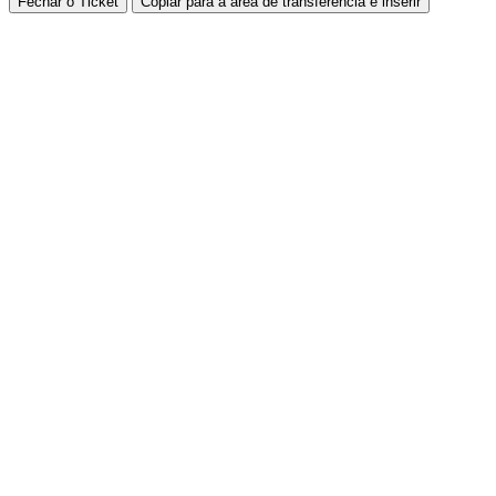
Fechar o Ticket
Copiar para a área de transferência e inserir