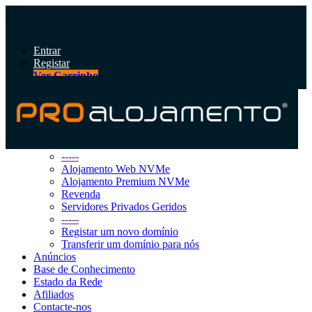
Entrar
Registar
Ver Carrinho
Alternar
navegação
Área do Cliente
Loja
Procurar Todos
-----
Alojamento Web NVMe
Alojamento Premium NVMe
Revenda
Servidores Privados Geridos
-----
Registar um novo domínio
Transferir um domínio para nós
Anúncios
Base de Conhecimento
Estado da Rede
Afiliados
Contacte-nos