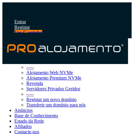
Entrar
Registar
Ver Carrinho
Alternar
navegação
Área do Cliente
Loja
Procurar Todos
-----
Alojamento Web NVMe
Alojamento Premium NVMe
Revenda
Servidores Privados Geridos
-----
Registar um novo domínio
Transferir um domínio para nós
Anúncios
Base de Conhecimento
Estado da Rede
Afiliados
Contacte-nos