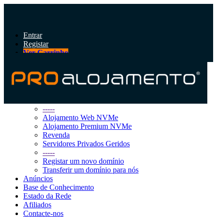
Entrar
Registar
Ver Carrinho
Alternar
navegação
Área do Cliente
Loja
Procurar Todos
-----
Alojamento Web NVMe
Alojamento Premium NVMe
Revenda
Servidores Privados Geridos
-----
Registar um novo domínio
Transferir um domínio para nós
Anúncios
Base de Conhecimento
Estado da Rede
Afiliados
Contacte-nos