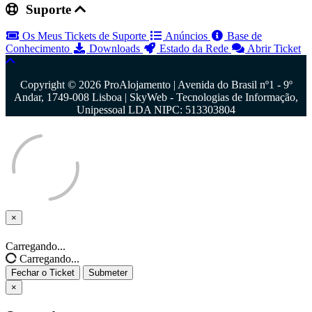
Suporte
Os Meus Tickets de Suporte
Anúncios
Base de
Conhecimento
Downloads
Estado da Rede
Abrir Ticket
Copyright © 2026 ProAlojamento | Avenida do Brasil nº1 - 9º
Andar, 1749-008 Lisboa | SkyWeb - Tecnologias de Informação,
Unipessoal LDA NIPC: 513303804
×
Fechar
o
Carregando...
Ticket
Carregando...
Fechar o Ticket
Submeter
×