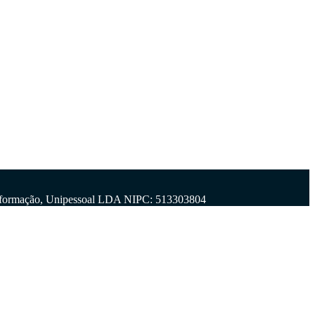
 Informação, Unipessoal LDA NIPC: 513303804