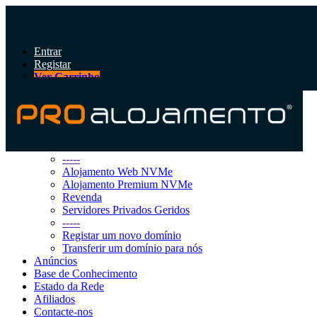
Entrar
Registar
Ver Carrinho
Alternar
navegação
Área do Cliente
Loja
Procurar Todos
-----
Alojamento Web NVMe
Alojamento Premium NVMe
Revenda
Servidores Privados Geridos
-----
Registar um novo domínio
Transferir um domínio para nós
Anúncios
Base de Conhecimento
Estado da Rede
Afiliados
Contacte-nos