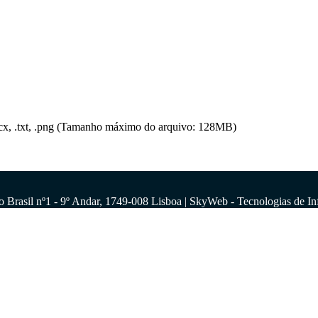
 .docx, .txt, .png (Tamanho máximo do arquivo: 128MB)
o Brasil nº1 - 9º Andar, 1749-008 Lisboa | SkyWeb - Tecnologias de