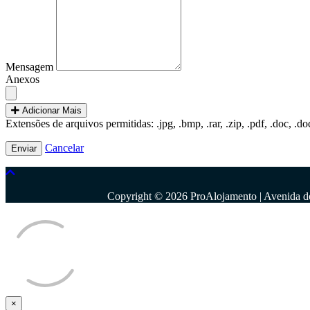
Mensagem
Anexos
Adicionar Mais
Extensões de arquivos permitidas: .jpg, .bmp, .rar, .zip, .pdf, .doc,
Cancelar
Copyright © 2026 ProAlojamento | Avenida d
×